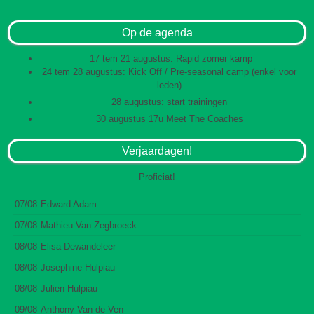
Op de agenda
17 tem 21 augustus: Rapid zomer kamp
24 tem 28 augustus: Kick Off / Pre-seasonal camp (enkel voor
leden)
28 augustus: start trainingen
30 augustus 17u Meet The Coaches
Verjaardagen!
Proficiat!
07/08
Edward Adam
07/08
Mathieu Van Zegbroeck
08/08
Elisa Dewandeleer
08/08
Josephine Hulpiau
08/08
Julien Hulpiau
09/08
Anthony Van de Ven