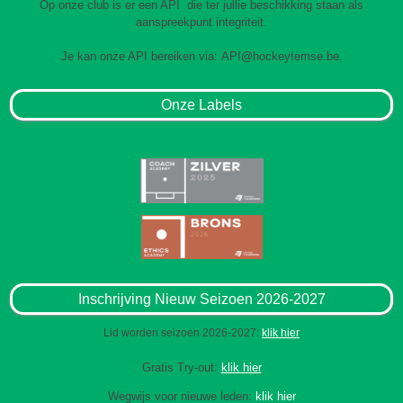
Op onze club is er een API die ter jullie beschikking staan als
aanspreekpunt integriteit.
Je kan onze API bereiken via:
API@hockeytemse.be
.
Onze Labels
Inschrijving Nieuw Seizoen 2026-2027
Lid worden seizoen 2026-2027:
klik hier
Gratis Try-out:
klik hier
Wegwijs voor nieuwe leden:
klik hier