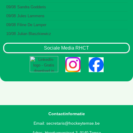
09/08
Sandra Godderis
09/08
Jules Lammens
09/08
Filine De Lamper
10/08
Julian Blaszkiewicz
Sociale Media RHCT
Contactinformatie
Email:
secretaris@hockeytemse.be
Adres: Hoogkamerstraat 3, 9140 Temse