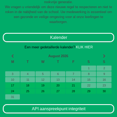
rookvrije generatie.
We vragen u vriendelijk om deze nieuwe regel te respecteren en niet te
roken in de nabijheid van de school. Uw medewerking is essentieel om
een gezonde en veilige omgeving voor al onze leerlingen te
waarborgen.
Kalender
Een meer gedetaillerde kalender?
KLIK HIER
August 2026
M
T
W
T
F
S
S
1
2
3
4
5
6
7
8
9
10
11
12
13
14
15
16
17
18
19
20
21
22
23
24
25
26
27
28
29
30
31
API aanspreekpunt integriteit