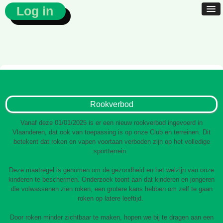
Log in
Rookverbod
Vanaf deze 01/01/2025 is er een nieuw rookverbod ingevoerd in
Vlaanderen, dat ook van toepassing is op onze Club en terreinen. Dit
betekent dat roken en vapen voortaan verboden zijn op het volledige
sportterrein.
Deze maatregel is genomen om de gezondheid en het welzijn van onze
kinderen te beschermen. Onderzoek toont aan dat kinderen en jongeren
die volwassenen zien roken, een grotere kans hebben om zelf te gaan
roken op latere leeftijd.
Door roken minder zichtbaar te maken, hopen we bij te dragen aan een