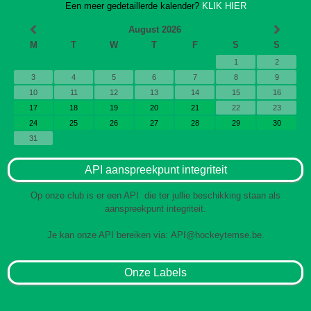
Een meer gedetaillerde kalender?
KLIK HIER
August 2026
M
T
W
T
F
S
S
1
2
3
4
5
6
7
8
9
10
11
12
13
14
15
16
17
18
19
20
21
22
23
24
25
26
27
28
29
30
31
API aanspreekpunt integriteit
Op onze club is er een API die ter jullie beschikking staan als
aanspreekpunt integriteit.
Je kan onze API bereiken via:
API@hockeytemse.be
.
Onze Labels