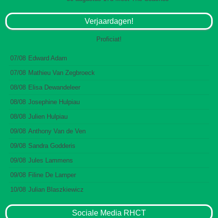
Verjaardagen!
Proficiat!
07/08
Edward Adam
07/08
Mathieu Van Zegbroeck
08/08
Elisa Dewandeleer
08/08
Josephine Hulpiau
08/08
Julien Hulpiau
09/08
Anthony Van de Ven
09/08
Sandra Godderis
09/08
Jules Lammens
09/08
Filine De Lamper
10/08
Julian Blaszkiewicz
Sociale Media RHCT