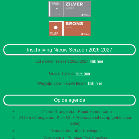
Inschrijving Nieuw Seizoen 2026-2027
Lid worden seizoen 2026-2027:
klik hier
Gratis Try-out:
klik hier
Wegwijs voor nieuwe leden:
klik hier
Op de agenda
17 tem 21 augustus: Rapid zomer kamp
24 tem 28 augustus: Kick Off / Pre-seasonal camp (enkel voor
leden)
28 augustus: start trainingen
30 augustus 17u Meet The Coaches