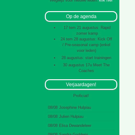
Wegwijs voor nieuwe leden:
klik hier
Op de agenda
17 tem 21 augustus: Rapid
zomer kamp
24 tem 28 augustus: Kick Off
/ Pre-seasonal camp (enkel
voor leden)
28 augustus: start trainingen
30 augustus 17u Meet The
Coaches
Verjaardagen!
Proficiat!
08/08
Josephine Hulpiau
08/08
Julien Hulpiau
08/08
Elisa Dewandeleer
09/08
Sandra Godderis