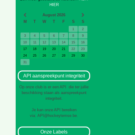
HIER
August 2026
M
T
W
T
F
S
S
1
2
3
4
5
6
7
8
9
10
11
12
13
14
15
16
17
18
19
20
21
22
23
24
25
26
27
28
29
30
31
API aanspreekpunt integriteit
Op onze club is er een API die ter jullie
beschikking staan als aanspreekpunt
integriteit.
Je kan onze API bereiken
via:
API@hockeytemse.be
.
Onze Labels