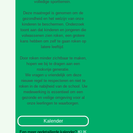
volledige sportterrein.
Deze maatregel is genomen om de
gezondheid en het welzijn van onze
kinderen te beschermen. Onderzoek
toont aan dat kinderen en jongeren die
volwassenen zien roken, een grotere
kans hebben om zelf te gaan roken op
latere leeftijd.
Door roken minder zichtbaar te maken,
hopen we bij te dragen aan een
rookvrije generatie.
We vragen u vriendelijk om deze
nieuwe regel te respecteren en niet te
roken in de nabijheid van de school. Uw
medewerking is essentieel om een
gezonde en veilige omgeving voor al
onze leerlingen te waarborgen.
Kalender
Een meer gedetaillerde kalender?
KLIK