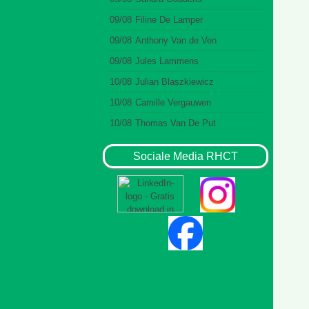
09/08
Filine De Lamper
09/08
Anthony Van de Ven
09/08
Jules Lammens
10/08
Julian Blaszkiewicz
10/08
Camille Vergauwen
10/08
Thomas Van De Put
Sociale Media RHCT