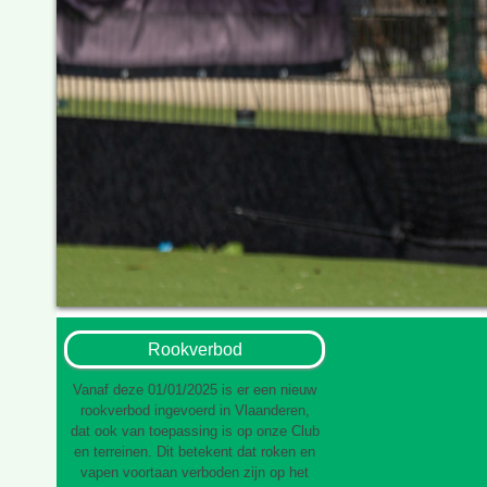
Rookverbod
Vanaf deze 01/01/2025 is er een nieuw
rookverbod ingevoerd in Vlaanderen,
dat ook van toepassing is op onze Club
en terreinen. Dit betekent dat roken en
vapen voortaan verboden zijn op het