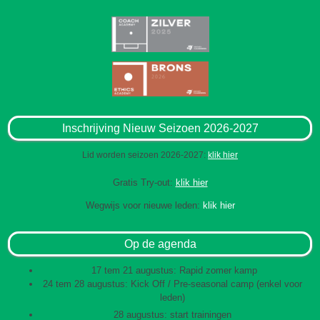
Inschrijving Nieuw Seizoen 2026-2027
Lid worden seizoen 2026-2027:
klik hier
Gratis Try-out:
klik hier
Wegwijs voor nieuwe leden:
klik hier
Op de agenda
17 tem 21 augustus: Rapid zomer kamp
24 tem 28 augustus: Kick Off / Pre-seasonal camp (enkel voor
leden)
28 augustus: start trainingen