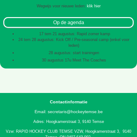
Wegwijs voor nieuwe leden:
klik hier
Op de agenda
17 tem 21 augustus: Rapid zomer kamp
24 tem 28 augustus: Kick Off / Pre-seasonal camp (enkel voor
leden)
28 augustus: start trainingen
30 augustus 17u Meet The Coaches
Contactinformatie
Email:
secretaris@hockeytemse.be
Adres: Hoogkamerstraat 3, 9140 Temse
Vzw: RAPID HOCKEY CLUB TEMSE VZW, Hoogkamerstraat 3, 9140