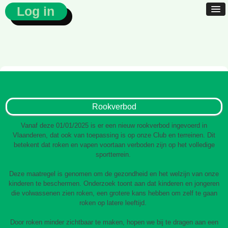
Log in
Rookverbod
Vanaf deze 01/01/2025 is er een nieuw rookverbod ingevoerd in
Vlaanderen, dat ook van toepassing is op onze Club en terreinen. Dit
betekent dat roken en vapen voortaan verboden zijn op het volledige
sportterrein.
Deze maatregel is genomen om de gezondheid en het welzijn van onze
kinderen te beschermen. Onderzoek toont aan dat kinderen en jongeren
die volwassenen zien roken, een grotere kans hebben om zelf te gaan
roken op latere leeftijd.
Door roken minder zichtbaar te maken, hopen we bij te dragen aan een